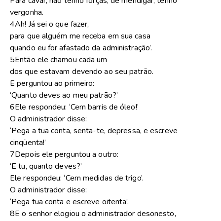
Para cavar, não tenho forças; de mendigar, tenho
vergonha.
4Ah! Já sei o que fazer,
para que alguém me receba em sua casa
quando eu for afastado da administração’.
5Então ele chamou cada um
dos que estavam devendo ao seu patrão.
E perguntou ao primeiro:
‘Quanto deves ao meu patrão?’
6Ele respondeu: ‘Cem barris de óleo!’
O administrador disse:
‘Pega a tua conta, senta-te, depressa, e escreve
cinqüenta!’
7Depois ele perguntou a outro:
‘E tu, quanto deves?’
Ele respondeu: ‘Cem medidas de trigo’.
O administrador disse:
‘Pega tua conta e escreve oitenta’.
8E o senhor elogiou o administrador desonesto,