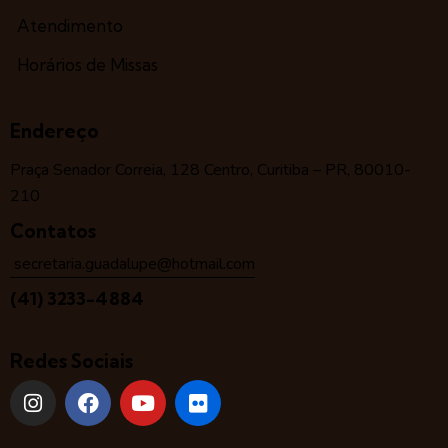
Atendimento
Horários de Missas
Endereço
Praça Senador Correia, 128 Centro, Curitiba – PR, 80010-
210
Contatos
secretaria.guadalupe@hotmail.com
(41) 3233-4884
Redes Sociais