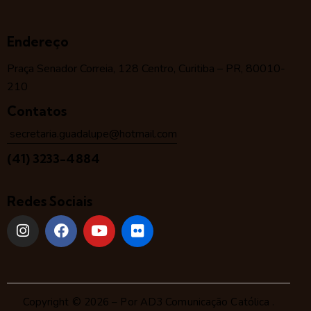
Endereço
Praça Senador Correia, 128 Centro, Curitiba – PR, 80010-
210
Contatos
secretaria.guadalupe@hotmail.com
(41) 3233-4884
Redes Sociais
Copyright © 2026 – Por
AD3 Comunicação Católica
.