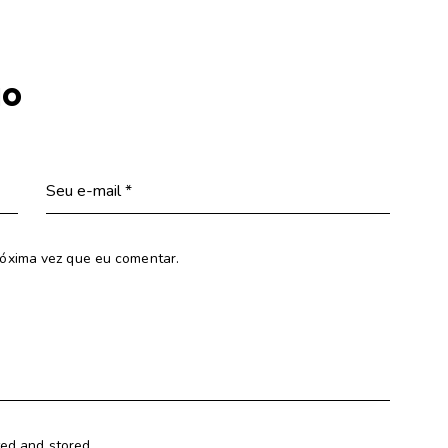
io
óxima vez que eu comentar.
ted and stored.