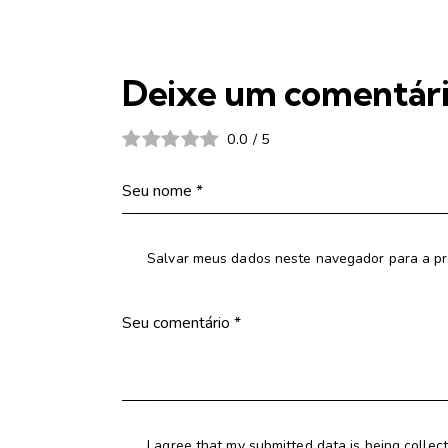
Deixe um comentár
0.0
/
5
Salvar meus dados neste navegador para a pr
I agree that my submitted data is being collec