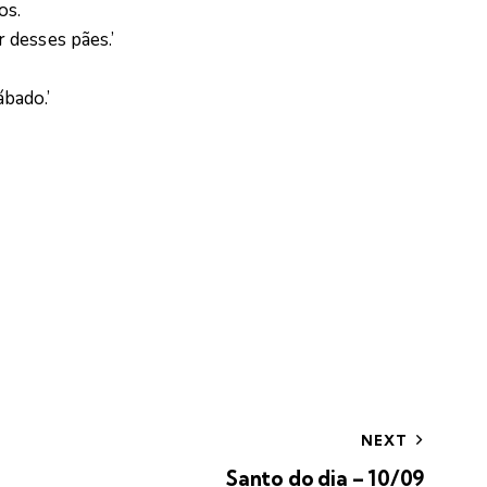
os.
 desses pães.’
bado.’
NEXT
Santo do dia – 10/09