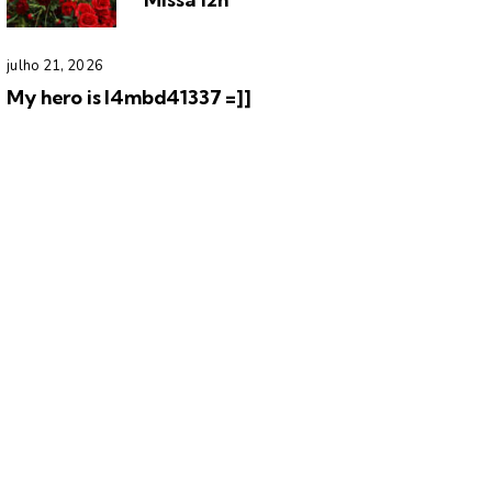
julho 21, 2026
My hero is l4mbd41337 =]]