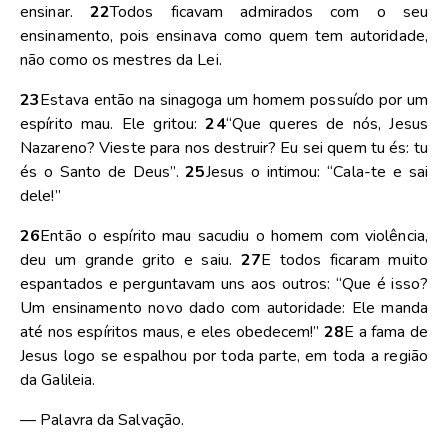
ensinar.
22
Todos ficavam admirados com o seu
ensinamento, pois ensinava como quem tem autoridade,
não como os mestres da Lei.
23
Estava então na sinagoga um homem possuído por um
espírito mau. Ele gritou:
24
“Que queres de nós, Jesus
Nazareno? Vieste para nos destruir? Eu sei quem tu és: tu
és o Santo de Deus”.
25
Jesus o intimou: “Cala-te e sai
dele!”
26
Então o espírito mau sacudiu o homem com violência,
deu um grande grito e saiu.
27
E todos ficaram muito
espantados e perguntavam uns aos outros: “Que é isso?
Um ensinamento novo dado com autoridade: Ele manda
até nos espíritos maus, e eles obedecem!”
28
E a fama de
Jesus logo se espalhou por toda parte, em toda a região
da Galileia.
— Palavra da Salvação.