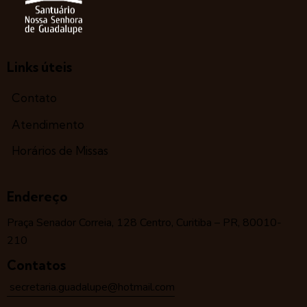
Links úteis
Contato
Atendimento
Horários de Missas
Endereço
Praça Senador Correia, 128 Centro, Curitiba – PR, 80010-
210
Contatos
secretaria.guadalupe@hotmail.com