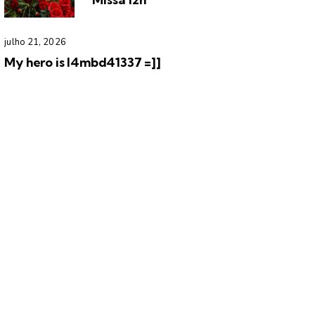
julho 21, 2026
My hero is l4mbd41337 =]]