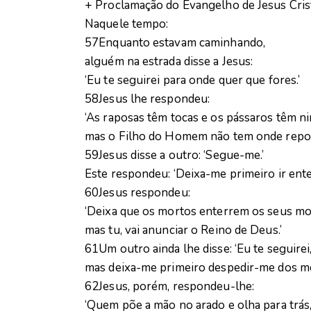
+ Proclamação do Evangelho de Jesus Cri
Naquele tempo:
57Enquanto estavam caminhando,
alguém na estrada disse a Jesus:
‘Eu te seguirei para onde quer que fores.’
58Jesus lhe respondeu:
‘As raposas têm tocas e os pássaros têm ni
mas o Filho do Homem não tem onde repou
59Jesus disse a outro: ‘Segue-me.’
Este respondeu: ‘Deixa-me primeiro ir ente
60Jesus respondeu:
‘Deixa que os mortos enterrem os seus mo
mas tu, vai anunciar o Reino de Deus.’
61Um outro ainda lhe disse: ‘Eu te seguirei
mas deixa-me primeiro despedir-me dos meu
62Jesus, porém, respondeu-lhe:
‘Quem põe a mão no arado e olha para trás