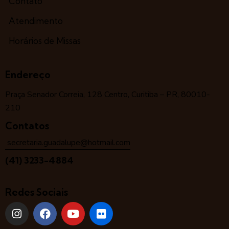
Contato
Atendimento
Horários de Missas
Endereço
Praça Senador Correia, 128 Centro, Curitiba – PR, 80010-
210
Contatos
secretaria.guadalupe@hotmail.com
(41) 3233-4884
Redes Sociais