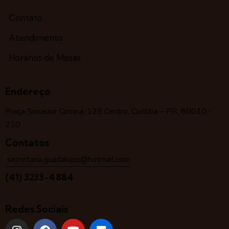
Contato
Atendimento
Horários de Missas
Endereço
Praça Senador Correia, 128 Centro, Curitiba – PR, 80010-
210
Contatos
secretaria.guadalupe@hotmail.com
(41) 3233-4884
Redes Sociais