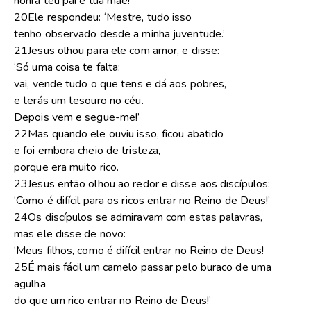
honra teu pai e tua mãe!’
20Ele respondeu: ‘Mestre, tudo isso
tenho observado desde a minha juventude.’
21Jesus olhou para ele com amor, e disse:
‘Só uma coisa te falta:
vai, vende tudo o que tens e dá aos pobres,
e terás um tesouro no céu.
Depois vem e segue-me!’
22Mas quando ele ouviu isso, ficou abatido
e foi embora cheio de tristeza,
porque era muito rico.
23Jesus então olhou ao redor e disse aos discípulos:
‘Como é difícil para os ricos entrar no Reino de Deus!’
24Os discípulos se admiravam com estas palavras,
mas ele disse de novo:
‘Meus filhos, como é difícil entrar no Reino de Deus!
25É mais fácil um camelo passar pelo buraco de uma
agulha
do que um rico entrar no Reino de Deus!’