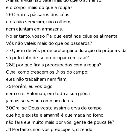
Afinal, a vida não vale mais do que o alimento,
e o corpo, mais do que a roupa?
26Olhai os pássaros dos céus:
eles não semeiam, não colhem,
nem ajuntam em armazéns.
No entanto, vosso Pai que está nos céus os alimenta.
Vós não valeis mais do que os pássaros?
27Quem de vós pode prolongar a duração da própria vida,
só pelo fato de se preocupar com isso?
28E por que ficais preocupados com a roupa?
Olhai como crescem os lírios do campo:
eles não trabalham nem fiam.
29Porém, eu vos digo:
nem o rei Salomão, em toda a sua glória,
jamais se vestiu como um deles.
30Ora, se Deus veste assim a erva do campo,
que hoje existe e amanhã é queimada no forno,
não fará ele muito mais por vós, gente de pouca fé?
31Portanto, nóo vos preocupeis, dizendo: