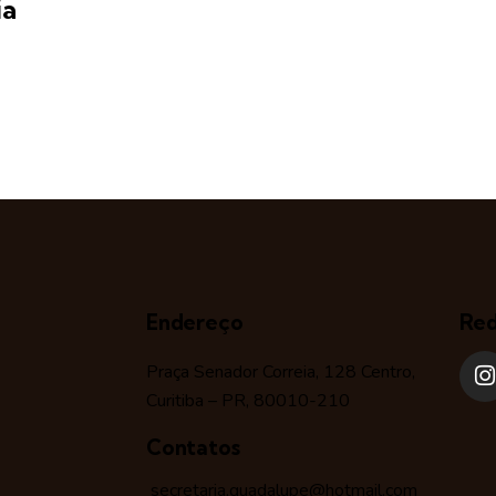
ia
Endereço
Red
Praça Senador Correia, 128 Centro,
Curitiba – PR, 80010-210
Contatos
secretaria.guadalupe@hotmail.com