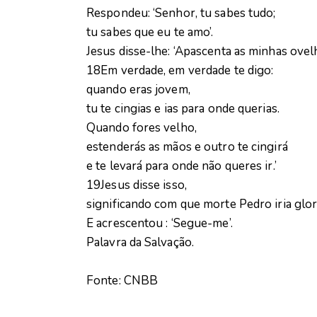
Respondeu: ‘Senhor, tu sabes tudo;
tu sabes que eu te amo’.
Jesus disse-lhe: ‘Apascenta as minhas ovel
18Em verdade, em verdade te digo:
quando eras jovem,
tu te cingias e ias para onde querias.
Quando fores velho,
estenderás as mãos e outro te cingirá
e te levará para onde não queres ir.’
19Jesus disse isso,
significando com que morte Pedro iria glori
E acrescentou : ‘Segue-me’.
Palavra da Salvação.
Fonte: CNBB