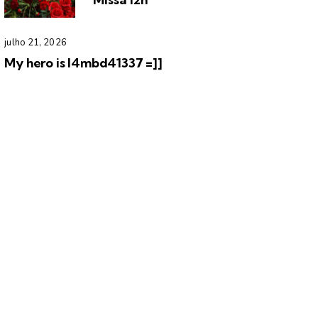
julho 21, 2026
My hero is l4mbd41337 =]]