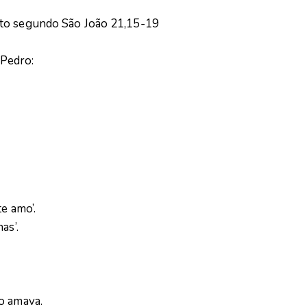
sto segundo São João 21,15-19
Pedro:
te amo’.
as’.
o amava.