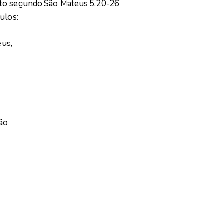
sto segundo São Mateus 5,20-26
ulos:
eus,
.
mão