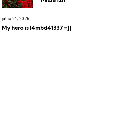
julho 21, 2026
My hero is l4mbd41337 =]]