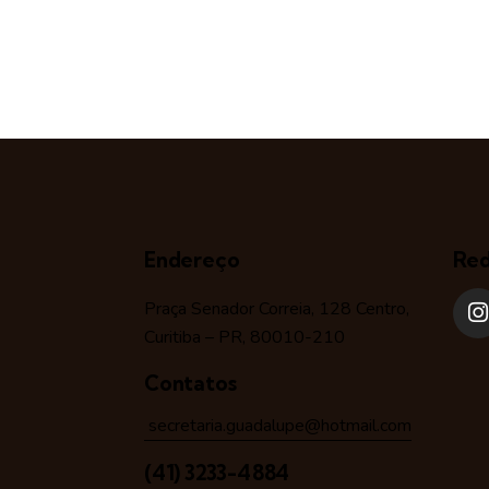
Endereço
Red
Praça Senador Correia, 128 Centro,
Curitiba – PR, 80010-210
Contatos
secretaria.guadalupe@hotmail.com
(41) 3233-4884