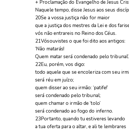
+ Proclamação do Evangelho de Jesus Cri
Naquele tempo, disse Jesus aos seus discíp
20Se a vossa justiça não for maior
que a justiça dos mestres da Lei e dos faris
vós não entrareis no Reino dos Céus.
21Vósouvistes o que foi dito aos antigos:
‘Não matarás!
Quem matar será condenado pelo tribunal’
22Eu, porém, vos digo:
todo aquele que se encoleriza com seu ir
será réu em juízo;
quem disser ao seu irmão: ‘patife!’
será condenado pelo tribunal;
quem chamar o irmão de ‘tolo’
será condenado ao fogo do inferno.
23Portanto, quando tu estiveres levando
a tua oferta para o altar, e ali te lembrares