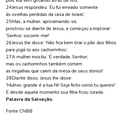
pois ela vem gritando atrás de nós.’
24Jesus respondeu: ‘Eu fui enviado somente
às ovelhas perdidas da casa de Israel.’
25Mas, a mulher, aproximando-se,
prostrou-se diante de Jesus, e começou a implorar:
‘Senhor, socorre-me!’
26Jesus lhe disse: ‘Não fica bem tirar o pão dos filhos
para jogá-lo aos cachorrinhos.’
27A mulher insistiu: ‘É verdade, Senhor;
mas os cachorrinhos também comem
as migalhas que caem da mesa de seus donos!’
28Diante disso, Jesus lhe disse:
‘Mulher, grande é a tua fé! Seja feito como tu queres!’
E desde aquele momento sua filha ficou curada.
Palavra da Salvação.
Fonte CNBB