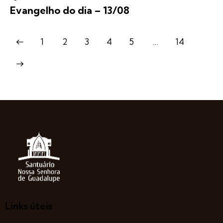
Evangelho do dia – 13/08
1
2
3
4
5
…
14
Links úteis