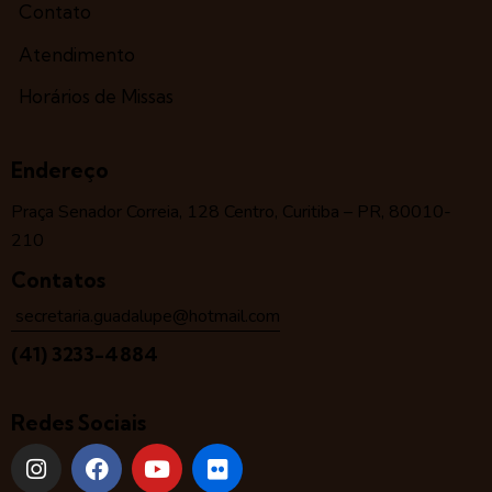
Contato
Atendimento
Horários de Missas
Endereço
Praça Senador Correia, 128 Centro, Curitiba – PR, 80010-
210
Contatos
secretaria.guadalupe@hotmail.com
(41) 3233-4884
Redes Sociais