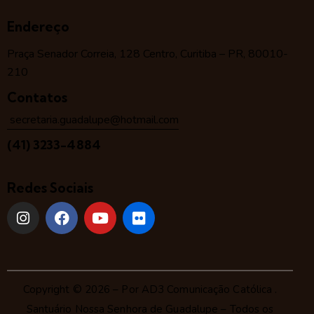
Endereço
Praça Senador Correia, 128 Centro, Curitiba – PR, 80010-
210
Contatos
secretaria.guadalupe@hotmail.com
(41) 3233-4884
Redes Sociais
Copyright © 2026 – Por
AD3 Comunicação Católica
.
Santuário Nossa Senhora de Guadalupe – Todos os