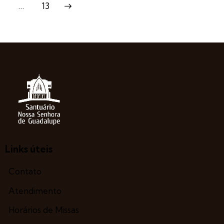
>
…
13
Links úteis
Contato
Atendimento
Horários de Missas