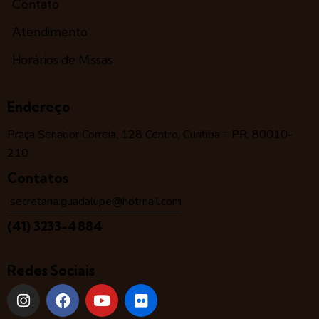
Contato
Atendimento
Horários de Missas
Endereço
Praça Senador Correia, 128 Centro, Curitiba – PR, 80010-
210
Contatos
secretaria.guadalupe@hotmail.com
(41) 3233-4884
Redes Sociais