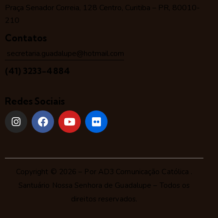
Praça Senador Correia, 128 Centro, Curitiba – PR, 80010-
210
Contatos
secretaria.guadalupe@hotmail.com
(41) 3233-4884
Redes Sociais
Copyright © 2026 – Por
AD3 Comunicação Católica
.
Santuário Nossa Senhora de Guadalupe – Todos os
direitos reservados.