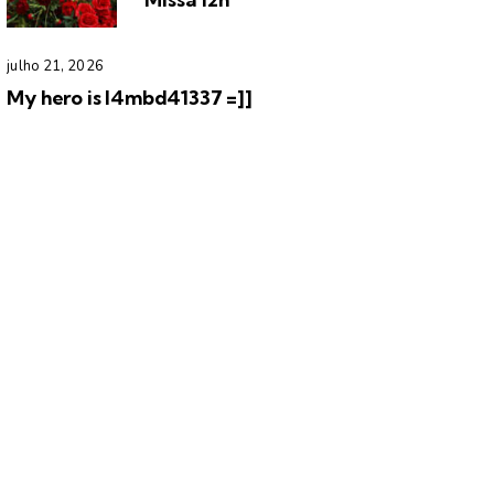
julho 21, 2026
My hero is l4mbd41337 =]]