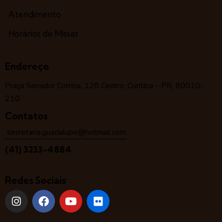
Atendimento
Horários de Missas
Endereço
Praça Senador Correia, 128 Centro, Curitiba – PR, 80010-
210
Contatos
secretaria.guadalupe@hotmail.com
(41) 3233-4884
Redes Sociais