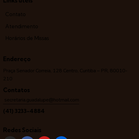
Links úteis
Contato
Atendimento
Horários de Missas
Endereço
Praça Senador Correia, 128 Centro, Curitiba – PR, 80010-
210
Contatos
secretaria.guadalupe@hotmail.com
(41) 3233-4884
Redes Sociais