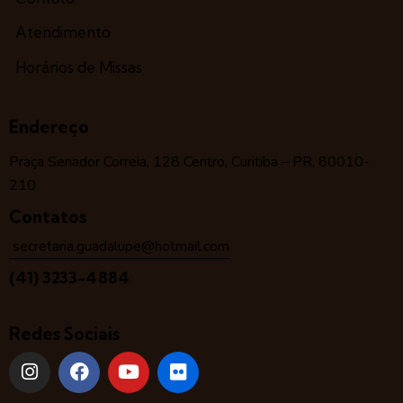
Atendimento
Horários de Missas
Endereço
Praça Senador Correia, 128 Centro, Curitiba – PR, 80010-
210
Contatos
secretaria.guadalupe@hotmail.com
(41) 3233-4884
Redes Sociais