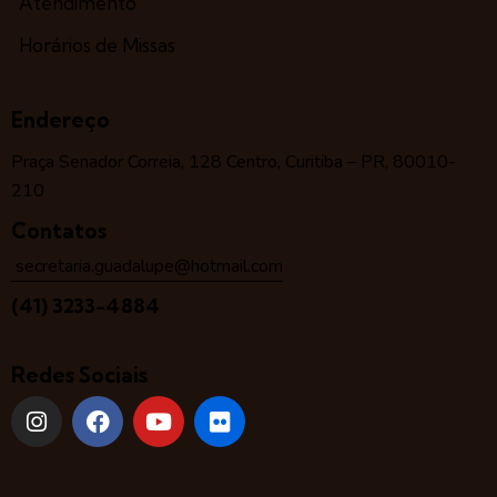
Atendimento
Horários de Missas
Endereço
Praça Senador Correia, 128 Centro, Curitiba – PR, 80010-
210
Contatos
secretaria.guadalupe@hotmail.com
(41) 3233-4884
Redes Sociais