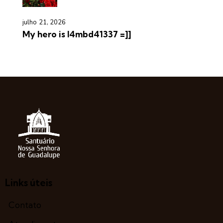
julho 21, 2026
My hero is l4mbd41337 =]]
Links úteis
Contato