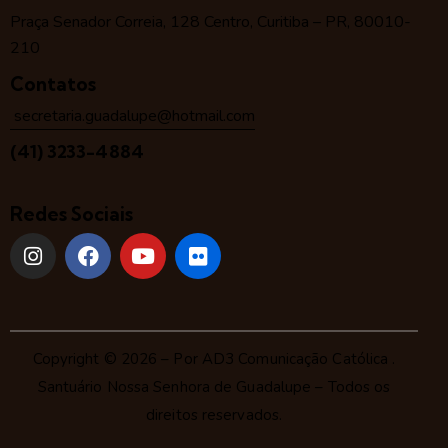
Praça Senador Correia, 128 Centro, Curitiba – PR, 80010-
210
Contatos
secretaria.guadalupe@hotmail.com
(41) 3233-4884
Redes Sociais
Copyright © 2026 – Por
AD3 Comunicação Católica
.
Santuário Nossa Senhora de Guadalupe – Todos os
direitos reservados.