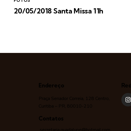
FOTOS
20/05/2018 Santa Missa 11h
Endereço
Red
Praça Senador Correia, 128 Centro,
Curitiba – PR, 80010-210
Contatos
secretaria.guadalupe@hotmail.com