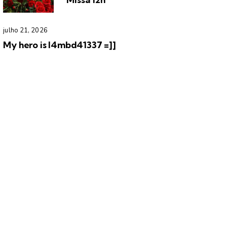
julho 21, 2026
My hero is l4mbd41337 =]]