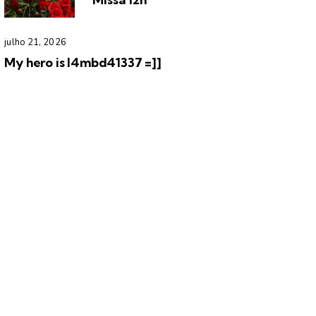
julho 21, 2026
My hero is l4mbd41337 =]]