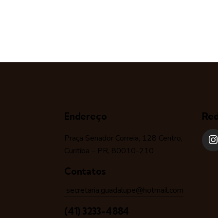
Endereço
Red
Praça Senador Correia, 128 Centro,
Curitiba – PR, 80010-210
Contatos
secretaria.guadalupe@hotmail.com
(41) 3233-4884