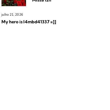
julho 21, 2026
My hero is l4mbd41337 =]]