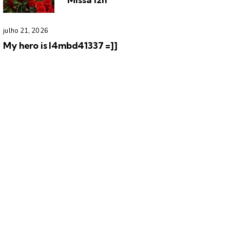
julho 21, 2026
My hero is l4mbd41337 =]]