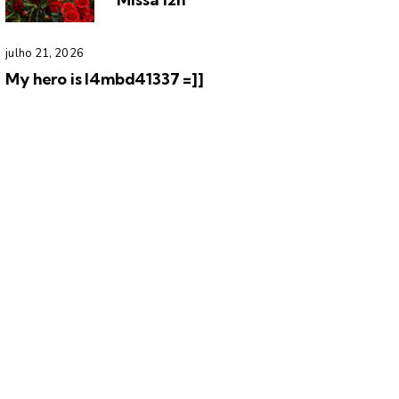
julho 21, 2026
My hero is l4mbd41337 =]]