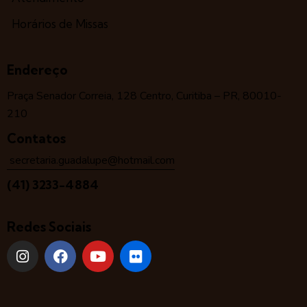
Horários de Missas
Endereço
Praça Senador Correia, 128 Centro, Curitiba – PR, 80010-
210
Contatos
secretaria.guadalupe@hotmail.com
(41) 3233-4884
Redes Sociais