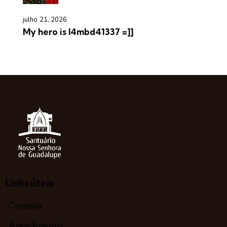
julho 21, 2026
My hero is l4mbd41337 =]]
Links úteis
Contato
Atendimento