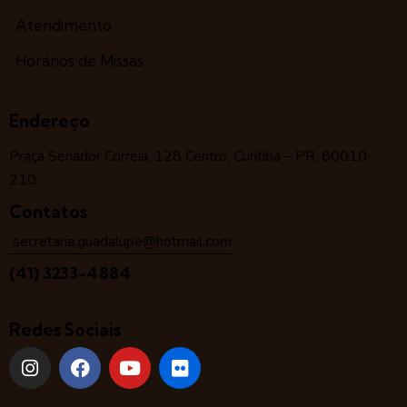
Atendimento
Horários de Missas
Endereço
Praça Senador Correia, 128 Centro, Curitiba – PR, 80010-
210
Contatos
secretaria.guadalupe@hotmail.com
(41) 3233-4884
Redes Sociais