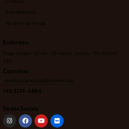
Contato
Atendimento
Horários de Missas
Endereço
Praça Senador Correia, 128 Centro, Curitiba – PR, 80010-
210
Contatos
secretaria.guadalupe@hotmail.com
(41) 3233-4884
Redes Sociais