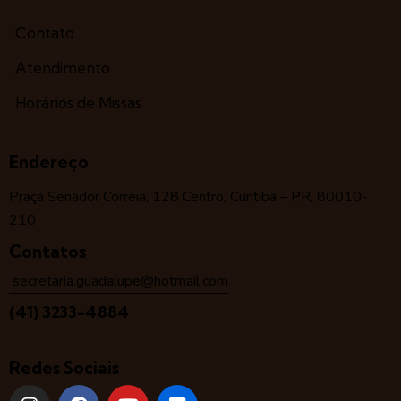
Contato
Atendimento
Horários de Missas
Endereço
Praça Senador Correia, 128 Centro, Curitiba – PR, 80010-
210
Contatos
secretaria.guadalupe@hotmail.com
(41) 3233-4884
Redes Sociais