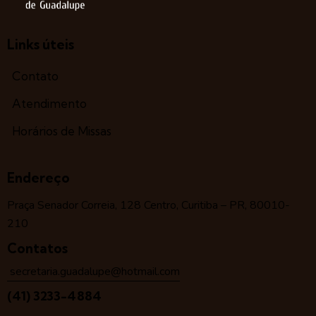
Links úteis
Contato
Atendimento
Horários de Missas
Endereço
Praça Senador Correia, 128 Centro, Curitiba – PR, 80010-
210
Contatos
secretaria.guadalupe@hotmail.com
(41) 3233-4884