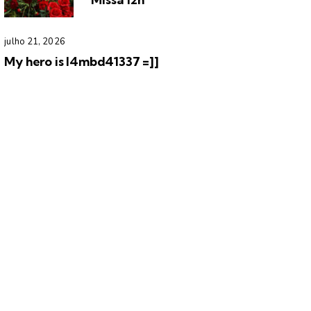
julho 21, 2026
My hero is l4mbd41337 =]]