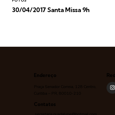
FOTOS
30/04/2017 Santa Missa 9h
Endereço
Red
Praça Senador Correia, 128 Centro,
Curitiba – PR, 80010-210
Contatos
secretaria.guadalupe@hotmail.com