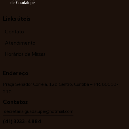
Links úteis
Contato
Atendimento
Horários de Missas
Endereço
Praça Senador Correia, 128 Centro, Curitiba – PR, 80010-
210
Contatos
secretaria.guadalupe@hotmail.com
(41) 3233-4884