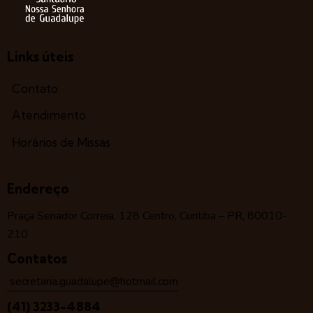
Links úteis
Contato
Atendimento
Horários de Missas
Endereço
Praça Senador Correia, 128 Centro, Curitiba – PR, 80010-
210
Contatos
secretaria.guadalupe@hotmail.com
(41) 3233-4884