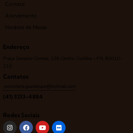
Contato
Atendimento
Horários de Missas
Endereço
Praça Senador Correia, 128 Centro, Curitiba – PR, 80010-
210
Contatos
secretaria.guadalupe@hotmail.com
(41) 3233-4884
Redes Sociais