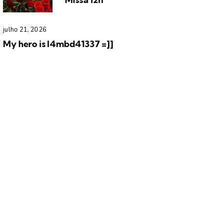
julho 21, 2026
My hero is l4mbd41337 =]]