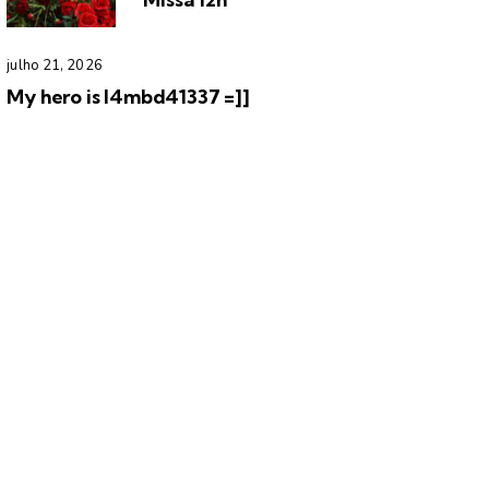
julho 21, 2026
My hero is l4mbd41337 =]]