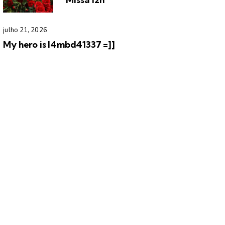
julho 21, 2026
My hero is l4mbd41337 =]]