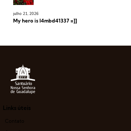
julho 21, 2026
My hero is l4mbd41337 =]]
Links úteis
Contato