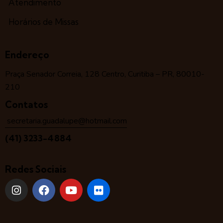
Atendimento
Horários de Missas
Endereço
Praça Senador Correia, 128 Centro, Curitiba – PR, 80010-
210
Contatos
secretaria.guadalupe@hotmail.com
(41) 3233-4884
Redes Sociais