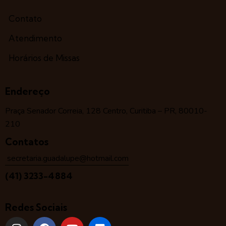
Contato
Atendimento
Horários de Missas
Endereço
Praça Senador Correia, 128 Centro, Curitiba – PR, 80010-
210
Contatos
secretaria.guadalupe@hotmail.com
(41) 3233-4884
Redes Sociais