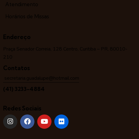
Atendimento
Horários de Missas
Endereço
Praça Senador Correia, 128 Centro, Curitiba – PR, 80010-
210
Contatos
secretaria.guadalupe@hotmail.com
(41) 3233-4884
Redes Sociais