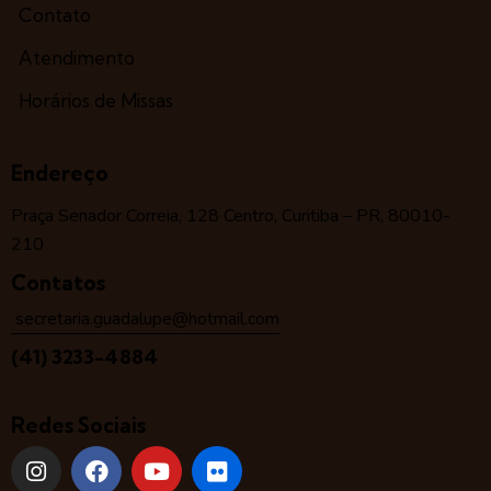
Contato
Atendimento
Horários de Missas
Endereço
Praça Senador Correia, 128 Centro, Curitiba – PR, 80010-
210
Contatos
secretaria.guadalupe@hotmail.com
(41) 3233-4884
Redes Sociais