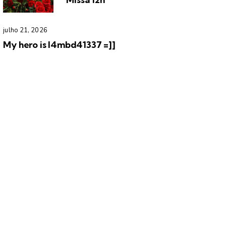
julho 21, 2026
My hero is l4mbd41337 =]]