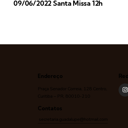
09/06/2022 Santa Missa 12h
Endereço
Red
Praça Senador Correia, 128 Centro,
Curitiba – PR, 80010-210
Contatos
secretaria.guadalupe@hotmail.com