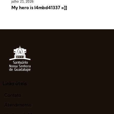
julho 21, 2026
My hero is l4mbd41337 =]]
Links úteis
Contato
Atendimento