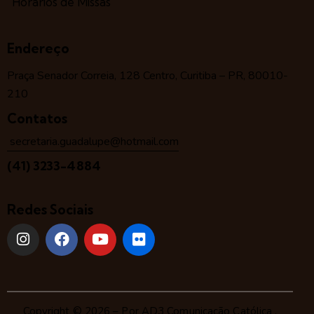
Horários de Missas
Endereço
Praça Senador Correia, 128 Centro, Curitiba – PR, 80010-
210
Contatos
secretaria.guadalupe@hotmail.com
(41) 3233-4884
Redes Sociais
Copyright © 2026 – Por
AD3 Comunicação Católica
.