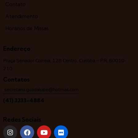
Contato
Atendimento
Horários de Missas
Endereço
Praça Senador Correia, 128 Centro, Curitiba – PR, 80010-
210
Contatos
secretaria.guadalupe@hotmail.com
(41) 3233-4884
Redes Sociais