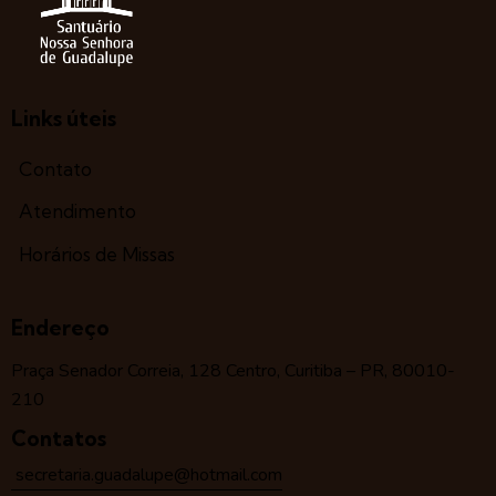
Links úteis
Contato
Atendimento
Horários de Missas
Endereço
Praça Senador Correia, 128 Centro, Curitiba – PR, 80010-
210
Contatos
secretaria.guadalupe@hotmail.com