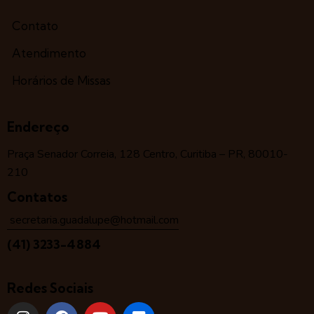
Contato
Atendimento
Horários de Missas
Endereço
Praça Senador Correia, 128 Centro, Curitiba – PR, 80010-
210
Contatos
secretaria.guadalupe@hotmail.com
(41) 3233-4884
Redes Sociais