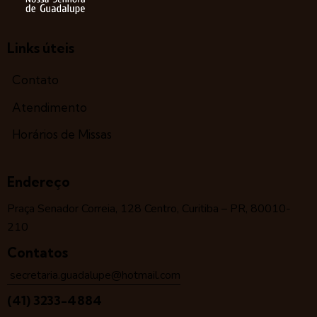
Links úteis
Contato
Atendimento
Horários de Missas
Endereço
Praça Senador Correia, 128 Centro, Curitiba – PR, 80010-
210
Contatos
secretaria.guadalupe@hotmail.com
(41) 3233-4884