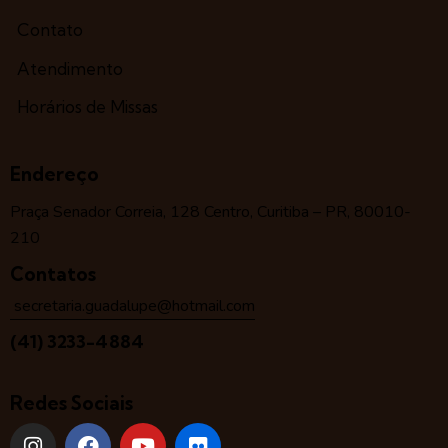
Contato
Atendimento
Horários de Missas
Endereço
Praça Senador Correia, 128 Centro, Curitiba – PR, 80010-
210
Contatos
secretaria.guadalupe@hotmail.com
(41) 3233-4884
Redes Sociais